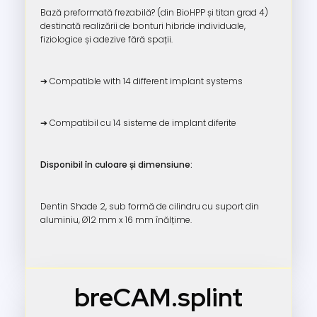
Bază preformată frezabilă? (din BioHPP și titan grad 4)
destinată realizării de bonturi hibride individuale,
fiziologice și adezive fără spații.
➔ Compatible with 14 different implant systems
➔ Compatibil cu 14 sisteme de implant diferite
Disponibil în culoare și dimensiune:
Dentin Shade 2, sub formă de cilindru cu suport din
aluminiu, Ø12 mm x 16 mm înălțime.
breCAM.splint