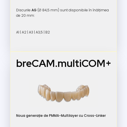
Discurile
AG
(Ø 84,5 mm) sunt disponibile în înălțimea
de 20 mm:
A1 | A2 | A3 | A3,5 | B2
breCAM.multiCOM+
Noua generație de PMMA-Multilayer cu Cross-Linker