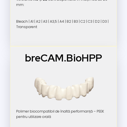
mm:
Bleach | A1 | A2 | A3 | A3,5 | A4 | B2 | B3 | C2 | C3 | D2 | D3 |
Transparent
breCAM.BioHPP
Polimer biocompatibil de înaltă performanță – PEEK
pentru utilizare orală