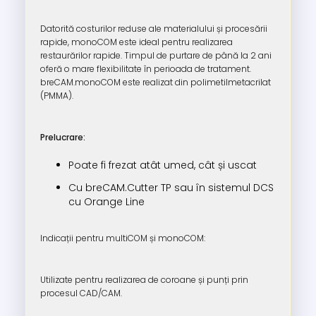
Datorită costurilor reduse ale materialului și procesării
rapide, monoCOM este ideal pentru realizarea
restaurărilor rapide. Timpul de purtare de până la 2 ani
oferă o mare flexibilitate în perioada de tratament.
breCAM.monoCOM este realizat din polimetilmetacrilat
(PMMA).
Prelucrare:
Poate fi frezat atât umed, cât și uscat
Cu breCAM.Cutter TP sau în sistemul DCS
cu Orange Line
Indicații pentru multiCOM și monoCOM:
Utilizate pentru realizarea de coroane și punți prin
procesul CAD/CAM.