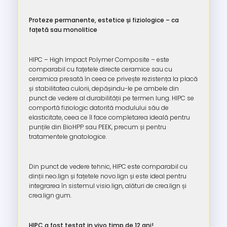
Proteze permanente, estetice și fiziologice – ca
fațetă sau monolitice
HIPC – High Impact Polymer Composite – este
comparabil cu fațetele directe ceramice sau cu
ceramica presată în ceea ce privește rezistența la placă
și stabilitatea culorii, depășindu-le pe ambele din
punct de vedere al durabilității pe termen lung. HIPC se
comportă fiziologic datorită modulului său de
elasticitate, ceea ce îl face completarea ideală pentru
punțile din BioHPP sau PEEK, precum și pentru
tratamentele gnatologice.
Din punct de vedere tehnic, HIPC este comparabil cu
dinții neo.lign și fațetele novo.lign și este ideal pentru
integrarea în sistemul visio.lign, alături de crea.lign și
crea.lign gum.
HIPC a fost testat in vivo timp de 12 ani!