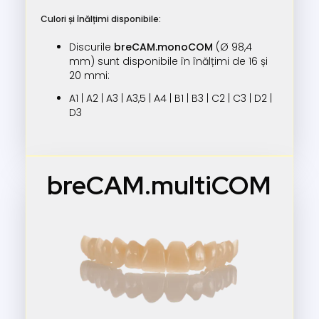
Culori și înălțimi disponibile:
Discurile
breCAM.monoCOM
(Ø 98,4
mm) sunt disponibile în înălțimi de 16 și
20 mmi:
A1 | A2 | A3 | A3,5 | A4 | B1 | B3 | C2 | C3 | D2 |
D3
breCAM.multiCOM