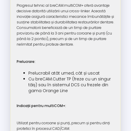
Progresul tehnic al breCAM.multiCOM+ oferă avantaje
decisive datorită utilizării unui cross-linker. Această
inovație asigură caracteristici mecanice îmbunătățite și
susține stabilitatea și durabilitatea restaurărilor dentare.
Consumatorii beneficiază de un timp de purtare
provizoriu de până la 3 ani pentru coroane și punți (cu
până la 2 pontici), precum și de un timp de purtare
nelimitat pentru proteze dentare.
Prelucrare:
Prelucrabil atât umed, cât și uscat
Cu breCAM.Cutter TP (freze cu un singur
tăiș) sau în sistemul DCS cu frezele din
gama Orange Line
Indicații pentru multiCOM+:
Utilizat pentru coroane și punți, precum și pentru dinți
protetici în procesul CAD/CAM.