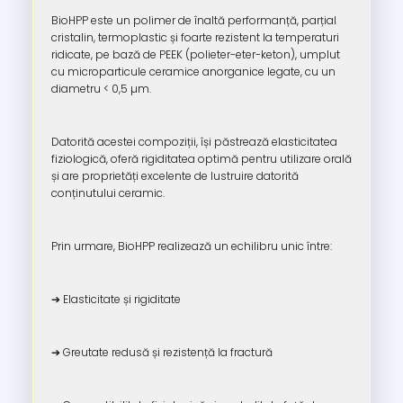
BioHPP este un polimer de înaltă performanță, parțial
cristalin, termoplastic și foarte rezistent la temperaturi
ridicate, pe bază de PEEK (polieter-eter-keton), umplut
cu microparticule ceramice anorganice legate, cu un
diametru < 0,5 µm.
Datorită acestei compoziții, își păstrează elasticitatea
fiziologică, oferă rigiditatea optimă pentru utilizare orală
și are proprietăți excelente de lustruire datorită
conținutului ceramic.
Prin urmare, BioHPP realizează un echilibru unic între:
➔ Elasticitate și rigiditate
➔ Greutate redusă și rezistență la fractură