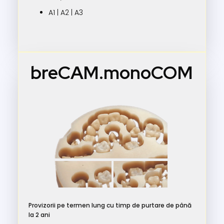
A1 | A2 | A3
breCAM.monoCOM
Provizorii pe termen lung cu timp de purtare de până
la 2 ani