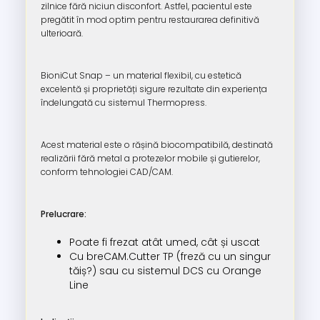
zilnice fără niciun disconfort. Astfel, pacientul este
pregătit în mod optim pentru restaurarea definitivă
ulterioară.
BioniCut Snap – un material flexibil, cu estetică
excelentă și proprietăți sigure rezultate din experiența
îndelungată cu sistemul Thermopress.
Acest material este o rășină biocompatibilă, destinată
realizării fără metal a protezelor mobile și gutierelor,
conform tehnologiei CAD/CAM.
Prelucrare:
Poate fi frezat atât umed, cât și uscat
Cu breCAM.Cutter TP (freză cu un singur
tăiș?) sau cu sistemul DCS cu Orange
Line