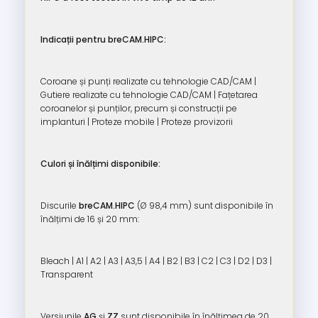
Indicații pentru breCAM.HIPC:
Coroane și punți realizate cu tehnologie CAD/CAM |
Gutiere realizate cu tehnologie CAD/CAM | Fațetarea
coroanelor și punților, precum și construcții pe
implanturi | Proteze mobile | Proteze provizorii
Culori și înălțimi disponibile:
Discurile
breCAM.HIPC
(Ø 98,4 mm) sunt disponibile în
înălțimi de 16 și 20 mm:
Bleach | A1 | A2 | A3 | A3,5 | A4 | B2 | B3 | C2 | C3 | D2 | D3 |
Transparent
Versiunile
AG
și
ZZ
sunt disponibile în înălțimea de 20