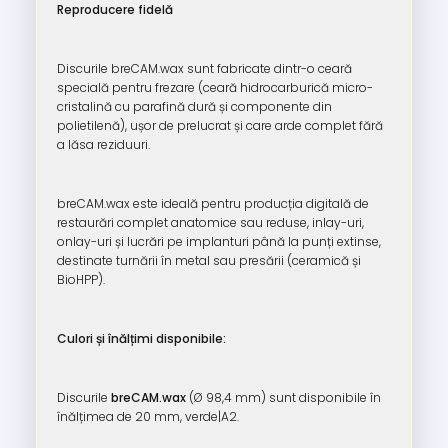
Reproducere fidelă
Discurile breCAM.wax sunt fabricate dintr-o ceară
specială pentru frezare (ceară hidrocarburică micro-
cristalină cu parafină dură și componente din
polietilenă), ușor de prelucrat și care arde complet fără
a lăsa reziduuri.
breCAM.wax este ideală pentru producția digitală de
restaurări complet anatomice sau reduse, inlay-uri,
onlay-uri și lucrări pe implanturi până la punți extinse,
destinate turnării în metal sau presării (ceramică și
BioHPP).
Culori și înălțimi disponibile:
Discurile
breCAM.wax
(Ø 98,4 mm) sunt disponibile în
înălțimea de 20 mm, verde|A2.