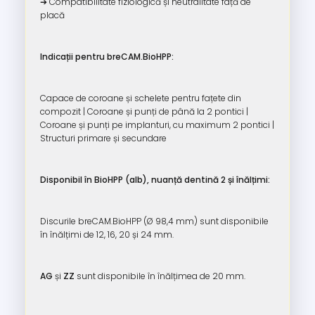
➔ Compatibilitate fiziologică și neutralitate față de
placă
Indicații pentru breCAM.BioHPP:
Capace de coroane și schelete pentru fațete din
compozit | Coroane și punți de până la 2 pontici |
Coroane și punți pe implanturi, cu maximum 2 pontici |
Structuri primare și secundare
Disponibil în BioHPP (alb), nuanță dentină 2 și înălțimi:
Discurile breCAM.BioHPP (Ø 98,4 mm) sunt disponibile
în înălțimi de 12, 16, 20 și 24 mm.
AG
și
ZZ
sunt disponibile în înălțimea de 20 mm.