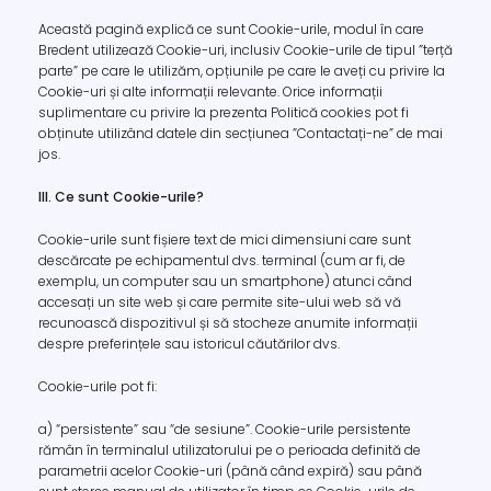
Această pagină explică ce sunt Cookie-urile, modul în care
Bredent utilizează Cookie-uri, inclusiv Cookie-urile de tipul ”terță
parte” pe care le utilizăm, opțiunile pe care le aveți cu privire la
Cookie-uri și alte informații relevante. Orice informații
suplimentare cu privire la prezenta Politică cookies pot fi
obținute utilizând datele din secțiunea ”Contactați-ne” de mai
jos.
III. Ce sunt Cookie-urile?
Cookie-urile sunt fișiere text de mici dimensiuni care sunt
descărcate pe echipamentul dvs. terminal (cum ar fi, de
exemplu, un computer sau un smartphone) atunci când
accesați un site web și care permite site-ului web să vă
recunoască dispozitivul și să stocheze anumite informații
despre preferințele sau istoricul căutărilor dvs.
Cookie-urile pot fi:
a) “persistente” sau “de sesiune”. Cookie-urile persistente
rămân în terminalul utilizatorului pe o perioada definită de
parametrii acelor Cookie-uri (până când expiră) sau până