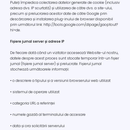
Puteți împiedica colectarea datelor generate de cookie (inclusiv
adresa dvs. IP scurtată) și utilizarea de către dvs. a site-ului,
precum și prelucrarea acestor date de către Google prin
descărcarea și instalarea plug-inului de browser disponibil
prin următorul link: http://tools.google.com/dlpage/gaoptout?
hl=de.
Fișiere jurnal server și adrese IP
De fiecare dată când un vizitator accesează Website-ul nostru,
datele despre acest proces sunt stocate temporar într-un fișier
jurnal (fișiere jurnal server) și prelucrate. Fișierul jurnal
stochează următoarele informații:
• o descriere a tipului și a versiunii browserului web utilizat
• sistemul de operare utilizat
• categoria URL a referinței
• numele gazdă al terminalului de accesare
• data și ora solicitării serverului