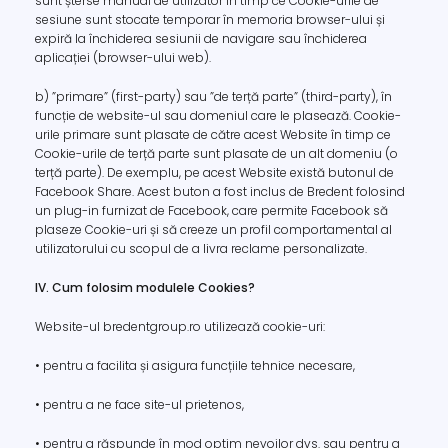
sunt șterse manual de utilizator în timp ce Cookie-urile de
sesiune sunt stocate temporar în memoria browser-ului și
expiră la închiderea sesiunii de navigare sau închiderea
aplicației (browser-ului web).
b) ”primare” (first-party) sau ”de terță parte” (third-party), în
funcție de website-ul sau domeniul care le plasează. Cookie-
urile primare sunt plasate de către acest Website în timp ce
Cookie-urile de terță parte sunt plasate de un alt domeniu (o
terță parte). De exemplu, pe acest Website există butonul de
Facebook Share. Acest buton a fost inclus de Bredent folosind
un plug-in furnizat de Facebook, care permite Facebook să
plaseze Cookie-uri și să creeze un profil comportamental al
utilizatorului cu scopul de a livra reclame personalizate.
IV. Cum folosim modulele Cookies?
Website-ul bredentgroup.ro utilizează cookie-uri:
• pentru a facilita și asigura funcțiile tehnice necesare,
• pentru a ne face site-ul prietenos,
• pentru a răspunde în mod optim nevoilor dvs. sau pentru a