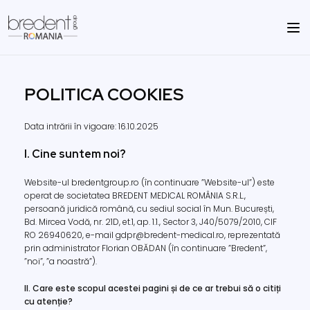
POLITICA COOKIES
Data intrării în vigoare: 16.10.2025
I. Cine suntem noi?
Website-ul bredentgroup.ro (în continuare ”Website-ul”) este
operat de societatea BREDENT MEDICAL ROMÂNIA S.R.L.,
persoană juridică română, cu sediul social în Mun. București,
Bd. Mircea Vodă, nr. 21D, et.1, ap. 1.1., Sector 3, J40/5079/2010, CIF
RO 26940620, e-mail gdpr@bredent-medical.ro, reprezentată
prin administrator Florian OBĂDAN (în continuare ”Bredent”,
”noi”, ”a noastră”).
II. Care este scopul acestei pagini și de ce ar trebui să o citiți
cu atenție?