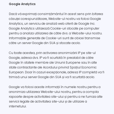
Google Analytics
Dacă vă exprimați consimțământul în acest sens prin bifarea
căsuței corespunzătoare, Website-ul nostru va folosi Google
Analytics, un serviciu de analiză web oferit de Google Inc.
Google Analytics utilizează Cookie-uri stocate pe computer
pentru a analiza utilizarea de către dvs. a Website-ului nostru.
Informațiile generate de Cookie-uri sunt de obicei transmise
către un server Google din SUA și stocate acolo.
Cu toate acestea, prin activarea anonimizării IP pe site-ul
Google, adresa dvs. IP va fi scurtată în prealabil de către
Google în statele membre ale Uniunii Europene sau în alte
state contractante ale Acordului privind Spațiul Economic
European. Doar în cazuri excepționale, adresa IP completă va fi
trimisă unui server Google din SUA și va fi scurtată acolo.
Google va folosi aceste informații în numele nostru pentru a
anonimiza utilizarea Website-ului nostru, pentru a compila
rapoarte despre activitatea site-ului și pentru a ne furniza alte
servicii legate de activitatea site-ului și de utilizare a
internetului.