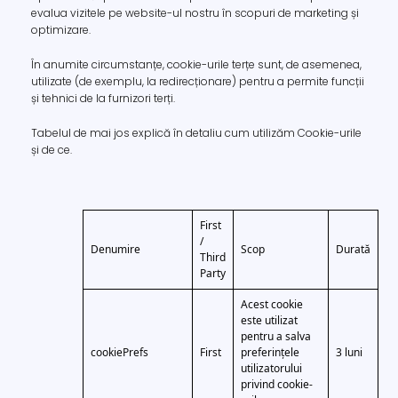
evalua vizitele pe website-ul nostru în scopuri de marketing și
optimizare.
În anumite circumstanțe, cookie-urile terțe sunt, de asemenea,
utilizate (de exemplu, la redirecționare) pentru a permite funcții
și tehnici de la furnizori terți.
Tabelul de mai jos explică în detaliu cum utilizăm Cookie-urile
și de ce.
First
/
Denumire
Scop
Durată
Third
Party
Acest cookie
este utilizat
pentru a salva
cookiePrefs
First
preferințele
3 luni
utilizatorului
privind cookie-