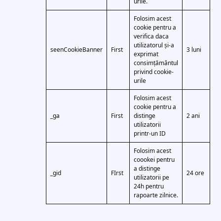
urile.
Folosim acest
cookie pentru a
verifica daca
utilizatorul și-a
seenCookieBanner
First
3 luni
exprimat
consimțământul
privind cookie-
urile
Folosim acest
cookie pentru a
_ga
First
distinge
2 ani
utilizatorii
printr-un ID
Folosim acest
coookei pentru
a distinge
_gid
FIrst
24 ore
utilizatorii pe
24h pentru
rapoarte zilnice.