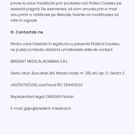
privire la orice modificări prin postarea noii Politici Cookies pe
această pagină. De asemenea, vă vom anunța prin e-mail
sau printr-o notificare pe Website, înainte ca modificarea să
intre în vigoare.
IX. Contactați-ne
Pentru orice întrebări în legătură cu prezenta Politică Cookies,
ne puteți contacta utilizând următoarele date de contact:
BREDENT MEDICAL ROMÂNIA S.R.L.
Sediu: Mun. București, Bd. Mircea Vodă, nr. 21D, et.1, ap. 1.1., Sector 3
J40/5079/2010, cod fiscal RO 26940620
Reprezentant legal: OBĂDAN Florian
E-mail: gdpr@bredent-medical.ro