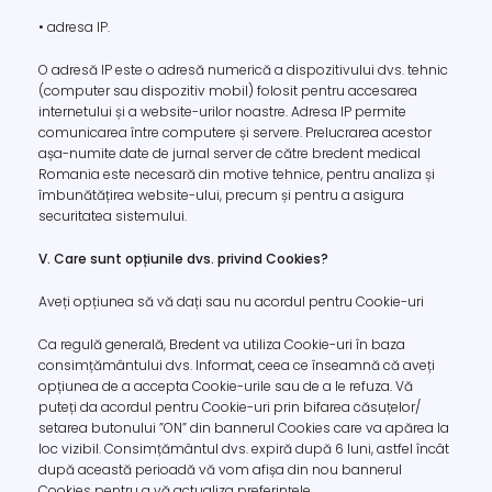
• adresa IP.
O adresă IP este o adresă numerică a dispozitivului dvs. tehnic
(computer sau dispozitiv mobil) folosit pentru accesarea
internetului și a website-urilor noastre. Adresa IP permite
comunicarea între computere și servere. Prelucrarea acestor
așa-numite date de jurnal server de către bredent medical
Romania este necesară din motive tehnice, pentru analiza și
îmbunătățirea website-ului, precum și pentru a asigura
securitatea sistemului.
V. Care sunt opțiunile dvs. privind Cookies?
Aveți opțiunea să vă dați sau nu acordul pentru Cookie-uri
Ca regulă generală, Bredent va utiliza Cookie-uri în baza
consimțământului dvs. Informat, ceea ce înseamnă că aveți
opțiunea de a accepta Cookie-urile sau de a le refuza. Vă
puteți da acordul pentru Cookie-uri prin bifarea căsuțelor/
setarea butonului ”ON” din bannerul Cookies care va apărea la
loc vizibil. Consimțământul dvs. expiră după 6 luni, astfel încât
după această perioadă vă vom afișa din nou bannerul
Cookies pentru a vă actualiza preferințele.