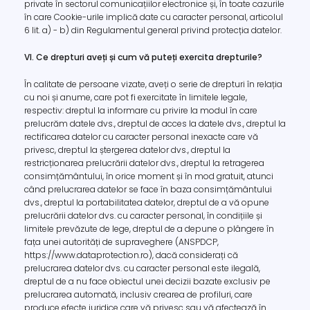
private în sectorul comunicațiilor electronice și, în toate cazurile
în care Cookie-urile implică date cu caracter personal, articolul
6 lit. a) - b) din Regulamentul general privind protecția datelor.
VI. Ce drepturi aveți și cum vă puteți exercita drepturile?
În calitate de persoane vizate, aveți o serie de drepturi în relația
cu noi și anume, care pot fi exercitate în limitele legale,
respectiv: dreptul la informare cu privire la modul în care
prelucrăm datele dvs., dreptul de acces la datele dvs., dreptul la
rectificarea datelor cu caracter personal inexacte care vă
privesc, dreptul la ștergerea datelor dvs., dreptul la
restricționarea prelucrării datelor dvs., dreptul la retragerea
consimțământului, în orice moment și în mod gratuit, atunci
când prelucrarea datelor se face în baza consimțământului
dvs., dreptul la portabilitatea datelor, dreptul de a vă opune
prelucrării datelor dvs. cu caracter personal, în condițiile și
limitele prevăzute de lege, dreptul de a depune o plângere în
fața unei autorități de supraveghere (ANSPDCP,
https://www.dataprotection.ro), dacă considerați că
prelucrarea datelor dvs. cu caracter personal este ilegală,
dreptul de a nu face obiectul unei decizii bazate exclusiv pe
prelucrarea automată, inclusiv crearea de profiluri, care
produce efecte juridice care vă privesc sau vă afectează în