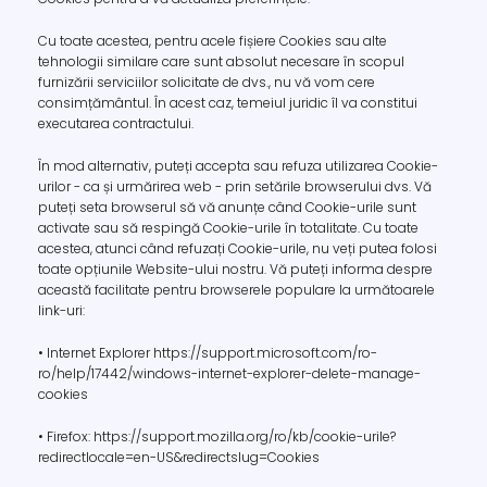
Cu toate acestea, pentru acele fișiere Cookies sau alte
tehnologii similare care sunt absolut necesare în scopul
furnizării serviciilor solicitate de dvs., nu vă vom cere
consimțământul. În acest caz, temeiul juridic îl va constitui
executarea contractului.
În mod alternativ, puteți accepta sau refuza utilizarea Cookie-
urilor - ca și urmărirea web - prin setările browserului dvs. Vă
puteți seta browserul să vă anunțe când Cookie-urile sunt
activate sau să respingă Cookie-urile în totalitate. Cu toate
acestea, atunci când refuzați Cookie-urile, nu veți putea folosi
toate opțiunile Website-ului nostru. Vă puteți informa despre
această facilitate pentru browserele populare la următoarele
link-uri:
• Internet Explorer https://support.microsoft.com/ro-
ro/help/17442/windows-internet-explorer-delete-manage-
cookies
• Firefox: https://support.mozilla.org/ro/kb/cookie-urile?
redirectlocale=en-US&redirectslug=Cookies