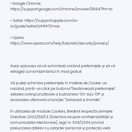
• Google Chrome:
https://support.google.com/chrome/answer/95647?hl=ro
• Safari: https://support.apple.com/ro-
ro/guide/safari/sfri11471/mac
• Opera:
https://www.opera.com/help/tutorials/security/privacy/
Aveți opțiunea să vă schimbați oricând preferințete și să vă
retrageți consimțământul în mod gratuit
Vă puteți schimba preferințele în materie de Cookie-uri
oricând, printr-un click pe butonul "Gestionează preferințele",
setarea corespunzătoare a butoanelor ‘On’ sau ‘Off’ și
accesarea ulterioară a funcției ”Salvează și închide”.
În utilizarea de module Cookies, Bredent respectă cerințele
Directivei 2002/58/CE (Directiva asupra confidențialității și
comunicațiilor electronice), Legii nr. 506/2004 privind
prelucrarea datelor cu caracter personal și protecția vieții