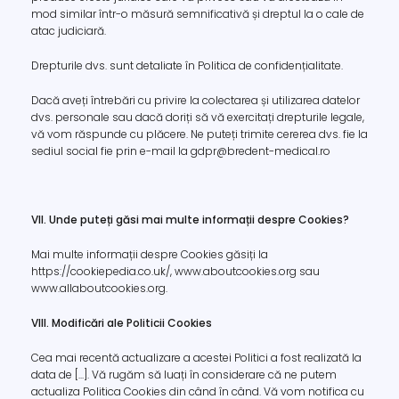
mod similar într-o măsură semnificativă și dreptul la o cale de
atac judiciară.
Drepturile dvs. sunt detaliate în Politica de confidențialitate.
Dacă aveți întrebări cu privire la colectarea și utilizarea datelor
dvs. personale sau dacă doriți să vă exercitați drepturile legale,
vă vom răspunde cu plăcere. Ne puteți trimite cererea dvs. fie la
sediul social fie prin e-mail la gdpr@bredent-medical.ro
VII. Unde puteți găsi mai multe informații despre Cookies?
Mai multe informații despre Cookies găsiți la
https://cookiepedia.co.uk/, www.aboutcookies.org sau
www.allaboutcookies.org.
VIII. Modificări ale Politicii Cookies
Cea mai recentă actualizare a acestei Politici a fost realizată la
data de [...]. Vă rugăm să luați în considerare că ne putem
actualiza Politica Cookies din când în când. Vă vom notifica cu