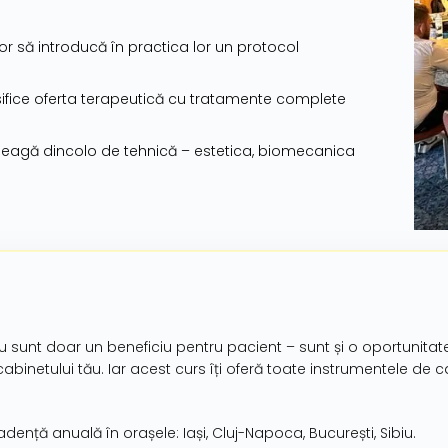
r să introducă în practica lor un protocol
sifice oferta terapeutică cu tratamente complete
țeleagă dincolo de tehnică – estetica, biomecanica
zi nu sunt doar un beneficiu pentru pacient – sunt și o oportunit
cabinetului tău. Iar acest curs îți oferă toate instrumentele de car
dență anuală în orașele: Iași, Cluj-Napoca, București, Sibiu.