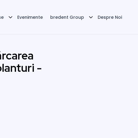
se
Evenimente
bredent Group
Despre Noi
ărcarea
anturi -