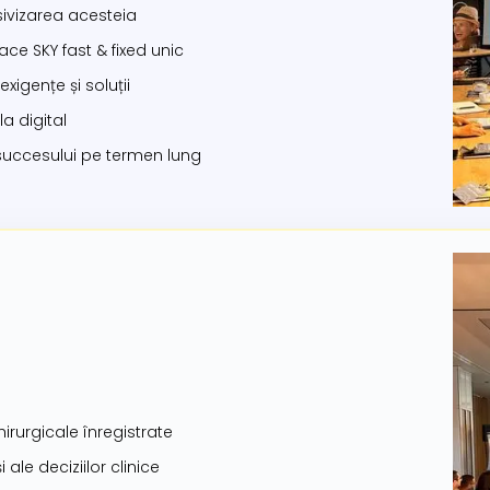
asivizarea acesteia
ace SKY fast & fixed unic
xigențe și soluții
la digital
 succesului pe termen lung
hirurgicale înregistrate
ale deciziilor clinice