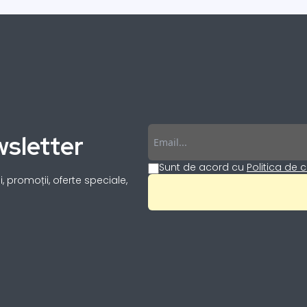
Email
sletter
Sunt de acord cu
Politica de c
, promoții, oferte speciale,