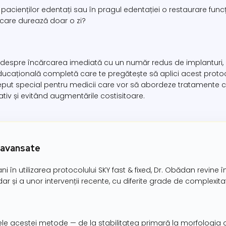
pacienților edentați sau în pragul edentației o restaurare funcțio
 care durează doar o zi?
ul despre încărcarea imediată cu un număr redus de implanturi,
ucațională completă care te pregătește să aplici acest protoco
nceput special pentru medicii care vor să abordeze tratament
ativ și evitând augmentările costisitoare.
ri avansate
ni în utilizarea protocolului SKY fast & fixed, Dr. Obădan revine
dar și a unor intervenții recente, cu diferite grade de complexit
e acestei metode — de la stabilitatea primară la morfologia o