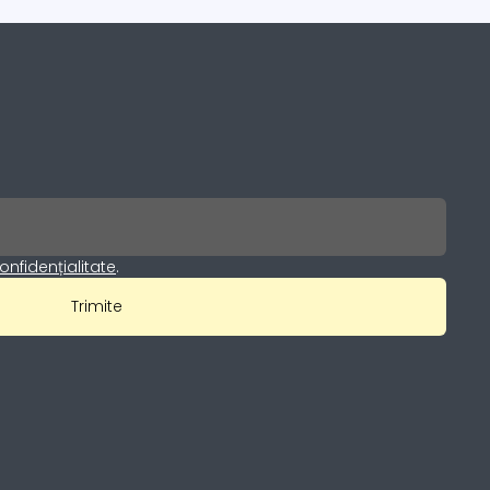
onfidențialitate
.
Trimite