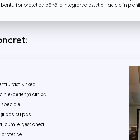
 bonturilor protetice până la integrarea esteticii faciale în planif
oncret:
ntru fast & fixed
 din experiență clinică
i speciale
ații pas cu pas
ii, cum le gestionezi
 protetice