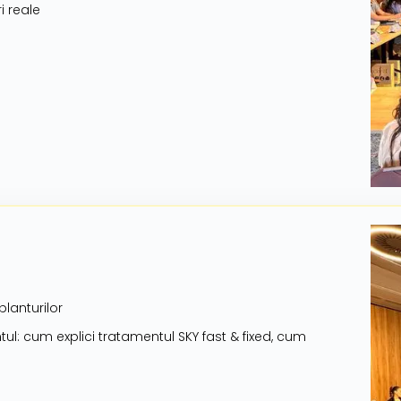
i reale
planturilor
ul: cum explici tratamentul SKY fast & fixed, cum