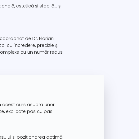
nală, estetică și stabilă… și
 coordonat de Dr. Florian
l cu încredere, precizie și
e complexe cu un număr redus
 în acest curs asupra unor
ate, explicate pas cu pas.
sului și poziționarea optimă